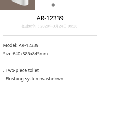
AR-12339
创建时间：
2020年3月24日
09:26
Model: AR-12339
Size:640x385x845mm
. Two-piece toilet
. Flushing system:washdown
. P trap:180mm